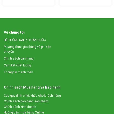
Về chúng tôi
HỆ THỐNG ĐẠI LÝ TOÀN QUỐC
Phương thức giao hàng và phí vận
chuyển
Chính sách bán hàng
Cam kết chất lượng
Thông tin thanh toán
Với Máy băm rác ván bóc 3A 9Z9A của Công ty CPĐT Tuấn Tú
mọi bất cập, khó khăn của các nhà máy, các cơ sở sản xuất
Chính sách Mua hàng và Bảo hành
đều trở lên đơn giản và dễ dàng được xử lý hiệu quả. Sản phẩm
với tính năng chuyên dụng băm nhỏ các nguyên liệu rác ván
Các quy định chiết khấu cho khách hàng
bóc cho năng suất cao giúp các nhà máy, cơ sở sản xuất tận
Chính sách bảo hành sản phẩm
dụng thu gom được tối đa nguồn phế phụ phẩm từ gỗ làm
Chính sách kinh doanh
nguyên liệu đầu vào trong sản xuất gỗ ép, bột giấy, chất đốt
Hướng dẫn mua hàng Online