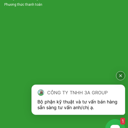
mang lại lợi nhuận cao đồng thời góp phần bảo vệ môi trường
Phương thức thanh toán
sống, cắt giảm được tối đa chi phí nhân công xử lý rác cho các
doanh nghiệp. Quý khách hàng hãy nhanh tay liên hệ tới 3A để
được tư vấn báo giá và mua máy băm rác ván bóc 3A siêu
hiệu quả này nhé.
CÔNG TY TNHH 3A GROUP
Bộ phận kỹ thuật và tư vấn bán hàng 
1