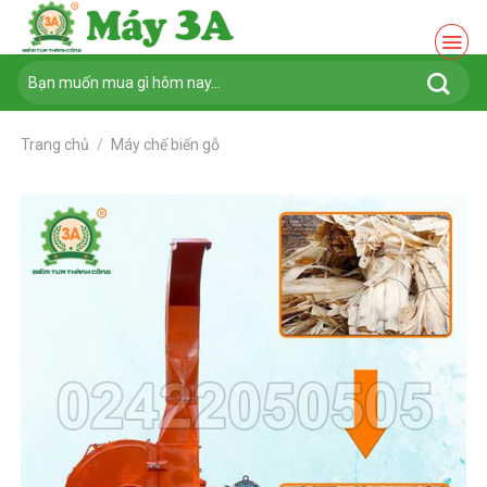
Chuyển
đến
nội
Tìm
dung
kiếm:
Trang chủ
/
Máy chế biến gỗ