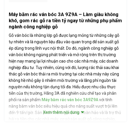
Máy băm rác ván bóc 3A 9Z9A – Làm giàu không
khó, gom rác gỗ ra tiền tỷ ngay từ những phụ phẩm
ngành công nghiệp gỗ
Gỗ ván bóc là những lớp gỗ được lạng mỏng từ những cây gỗ
tự nhiên và là nguyên liệu đầu vào quan trọng để sản xuất gỗ
ép dùng trong lĩnh vực nội thất. Do đó, ngành công nghiệp gỗ
ván bóc không ngừng phát triển và mở rộng trên thị trường
hiện nay mang lại lợi nhuận cao cho các nhà máy, các doanh
nghiệp đầu tư. Tuy nhiên, cùng với đó, lượng rác thải sau khai
thác gỗ ván bóc thải ra môi trường tại các nhà máy này cũng
không hề nhỏ gây ô nhiễm môi trường và lãng phí nguồn tài
nguyên nếu không tận dụng tối đa. Hiểu được nhu cầu thực
tiễn của thị trường, Hãng 3A đã nghiên cứu chế tạo và phân
phối ra sản phẩm
Máy băm rác ván bóc 3A9Z9A
với tính
năng băm ván bóc siêu hiệu quả cho năng suất vượt trội lên
Xem thêm nội dung
đến 9 tấn/giờ. Sản phẩm sẽ là giải pháp hoàn hảo và là trợ thủ
hái ra tiền cho các nhà máy, cơ sở sản xuất gỗ công nghiệp,
bột giấy, chất đốt giúp tận dụng tối đa nguồn phụ phẩm từ ván