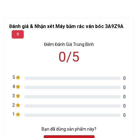
bóc biến thành sản phẩm có giá trị mang lại lợi nhuận cao
đồng thời giúp tiết giảm được các chi phí sản xuất kinh doanh
liên quan từ đó dễ dàng mở rộng quy mô hoạt động cho hiệu
quả kinh tế cao nhất.
Đánh giá & Nhận xét Máy băm rác ván bóc 3A9Z9A
0
Điểm Đánh Giá Trung Bình
0/5
5
0
4
0
3
0
2
0
1
0
Bạn đã dùng sản phẩm này?