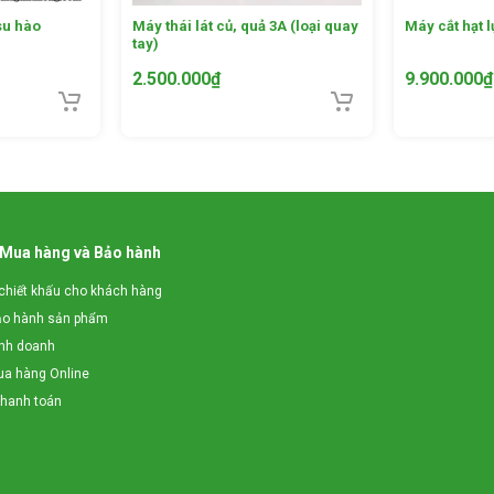
 su hào
Máy thái lát củ, quả 3A (loại quay
Máy cắt hạt 
tay)
2.500.000
₫
9.900.000
₫
không giòn, tránh hỏng gãy. Lõi xoay sử dụng chất liệu inox chống ha
 Mua hàng và Bảo hành
chiết khấu cho khách hàng
ảo hành sản phẩm
áo thoáng mát tránh tác động trực tiếp của ánh sáng mặt trời.
inh doanh
a hàng Online
thanh toán