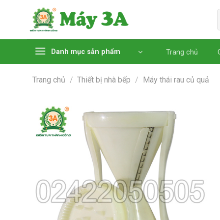
Chuyển
đến
nội
dung
Danh mục sản phẩm
Trang chủ
Trang chủ
/
Thiết bị nhà bếp
/
Máy thái rau củ quả