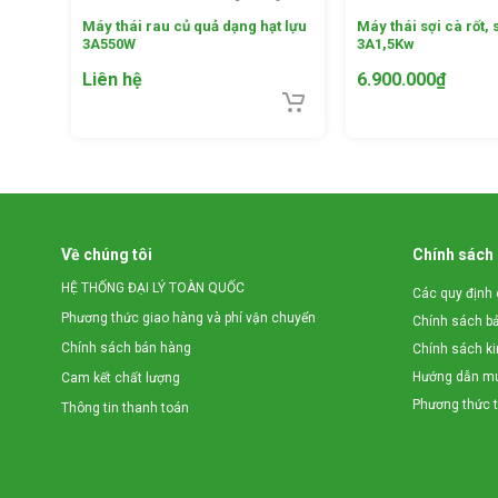
Máy thái rau củ quả dạng hạt lựu
Máy thái sợi cà rốt,
3A550W
3A1,5Kw
Liên hệ
6.900.000
₫
Chất liệu an toàn
Phần thân nạo được làm bằng nhựa ABS trắng cao cấp, bền, 
Về chúng tôi
Chính sách
không làm ảnh hưởng đến chất lượng của sản phẩm.
HỆ THỐNG ĐẠI LÝ TOÀN QUỐC
Các quy định 
Phương thức giao hàng và phí vận chuyển
Chính sách b
Sau khi sử dụng, bạn cần rửa sạch và lau khô, cất nơi khô r
Chính sách bán hàng
Chính sách k
Hướng dẫn mu
Cam kết chất lượng
Phương thức 
Thông tin thanh toán