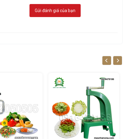
Gửi đánh giá của bạn
g việc chế
i nạo