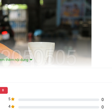
em thêm nội dung
0
5
0
4
0