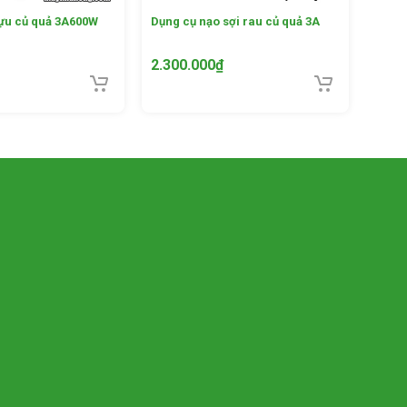
lựu củ quả 3A600W
Dụng cụ nạo sợi rau củ quả 3A
2.300.000
₫
n gỉ,