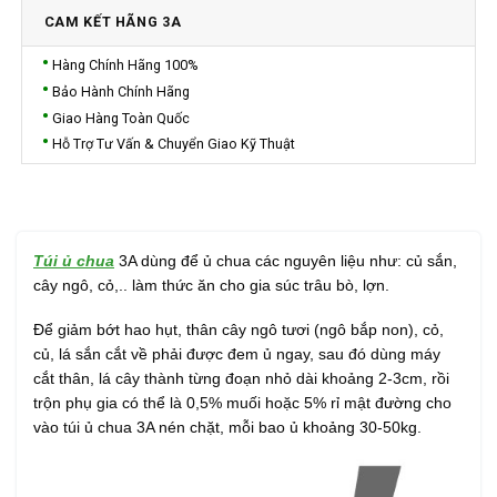
CAM KẾT HÃNG 3A
Hàng Chính Hãng 100%
Bảo Hành Chính Hãng
Giao Hàng Toàn Quốc
Hỗ Trợ Tư Vấn & Chuyển Giao Kỹ Thuật
Túi ủ chua
3A dùng để ủ chua các nguyên liệu như: củ sắn,
cây ngô, cỏ,.. làm thức ăn cho gia súc trâu bò, lợn.
Để giảm bớt hao hụt, thân cây ngô tươi (ngô bắp non), cỏ,
củ, lá sắn cắt về phải được đem ủ ngay, sau đó dùng máy
cắt thân, lá cây thành từng đoạn nhỏ dài khoảng 2-3cm, rồi
trộn phụ gia có thể là 0,5% muối hoặc 5% rỉ mật đường cho
vào túi ủ chua 3A nén chặt, mỗi bao ủ khoảng 30-50kg.