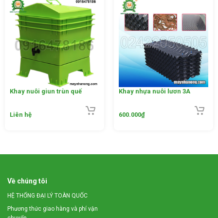
Khay nuôi giun trùn quế
Khay nhựa nuôi lươn 3A
*
Thông số kỹ thuật của túi ủ chua 3A
– Tên sản phẩm: Túi ủ chua 3A
Liên hệ
600.000
₫
– Công dụng: Thiết bị dùng ủ chua thức ăn chăn nuôi trâu,
bò
– Xuất xứ: Việt Nam
– Chất liệu: làm bao tải và chất nhựa dẻo
– Kích thước lớp bao tải bên ngoài: 123 x 63(cm)
– Kích thước lớp bao bên trong: 127 x 70(cm)
Về chúng tôi
HỆ THỐNG ĐẠI LÝ TOÀN QUỐC
Phương thức giao hàng và phí vận