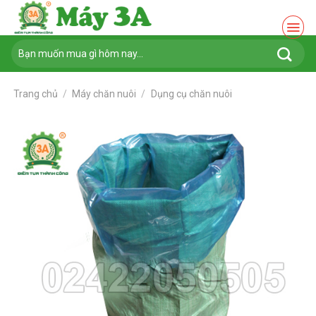
Chuyển
đến
nội
Tìm
dung
kiếm:
Trang chủ
/
Máy chăn nuôi
/
Dụng cụ chăn nuôi