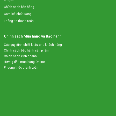
chuyển
Chính sách bán hàng
Cam kết chất lượng
Thông tin thanh toán
Chính sách Mua hàng và Bảo hành
Các quy định chiết khấu cho khách hàng
Chính sách bảo hành sản phẩm
Chính sách kinh doanh
* Hiện tại túi ủ chua 3A được Công ty CP Đầu Tư Tuấn Tú
Hướng dẫn mua hàng Online
phân phối trên toàn quốc với số lượng lớn. Quý khách và Bà
Phương thức thanh toán
con nông dân có nhu cầu xin liên hệ theo địa chỉ:
Công ty CP Đầu Tư Tuấn Tú
Địa chỉ: SN 60 Tổ dân phố Trù 2, p.Cổ Nhuế 2, q.Từ Liêm,
tp.Hà Nội
Điện thoại: 02422050505 – 0914567869
Email: maynhanongvn@gmail.com