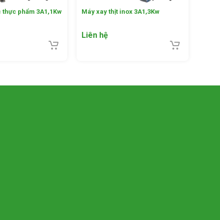
c thực phẩm 3A1,1Kw
Máy xay thịt inox 3A1,3Kw
Liên hệ
út đóng,
 dễ dàng