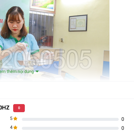
em thêm nội dung
A50HZ
0
5
0
4
0
thái, nghiền thịt 3A50HZ