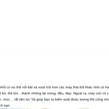
 có ưu thế nổi bật và vượt trội hơn các máy thái thịt khác nhờ có hai
hịt bò, thịt lợn…thành những lát mỏng, đều, đẹp. Ngoài ra, máy còn có
m, mọc… rất tiện lợi. Và giúp bạn tự kiểm soát được lượng thịt cũng n
ch sạn.