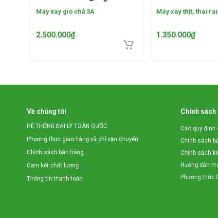
Máy xay giò chả 3A
Máy xay thịt, thái ra
2.500.000
₫
1.350.000
₫
Tính năng thái t
Máy thái, nghiền thịt đa năng 3A được làm từ chất liệ
ngắt điện nên rất an toàn cho người sử dụng, hạn ch
tháo rời các bộ phận của máy sau khi sử dụng, giúp 
Về chúng tôi
Chính sách
HỆ THỐNG ĐẠI LÝ TOÀN QUỐC
Các quy định 
Phương thức giao hàng và phí vận chuyển
Chính sách b
Chính sách bán hàng
Chính sách k
Hướng dẫn mu
Cam kết chất lượng
Phương thức 
Thông tin thanh toán