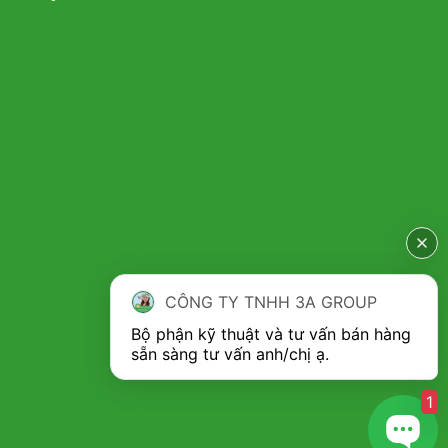
tối đa tình trạng bị dây bẩn, giúp người dùng vệ sinh máy
sau khi sử dụng một các nhanh chóng và hiệu quả nhất!
– Với thiết kế đặc biệt: quả lô nghiền đặc biệt kiểu răng cưa,
giúp
nghiền nhỏ, nhuyễn
củ nghệ tươi một cách dễ dàng
và nhanh chóng, không còn hiện tượng giắt (dính) như
những sản phẩm cùng dòng hiện nay trên thị truờng.
CÔNG TY TNHH 3A GROUP
Bộ phận kỹ thuật và tư vấn bán hàng 
1