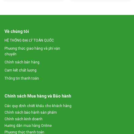
máy.
Về chúng tôi
HỆ THỐNG ĐẠI LÝ TOÀN QUỐC
Phương thức giao hàng và phí vận
chuyển
Chính sách bán hàng
Cam kết chất lượng
Thông tin thanh toán
Chính sách Mua hàng và Bảo hành
Các quy định chiết khấu cho khách hàng
Nghệ sau khi được máy nghiền nát
Chính sách bảo hành sản phẩm
Chính sách kinh doanh
– Máy nghiền nghệ tươi 3A3Kw
được trang bị
tấm che phía
Hướng dẫn mua hàng Online
trên máy, có nhiệm vụ bảo vệ động cơ và dây đai, hạn chế
Phương thức thanh toán