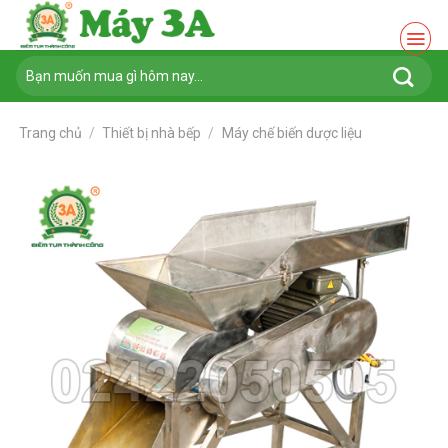
Chuyển
đến
nội
Tìm
dung
kiếm:
Trang chủ
/
Thiết bị nhà bếp
/
Máy chế biến dược liệu