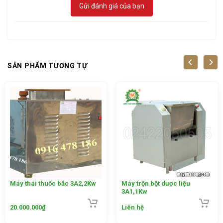
Gửi đánh giá của bạn
SẢN PHẨM TƯƠNG TỰ
Máy nghiền nghệ tươi 3A3Kw đang nghiền nghệ
*
Máy nghiền nghệ tươi 3A3Kw có những ưu điểm nổi
bật gì?
– Máy đạt được năng suất cao:
Máy nghiền bột nghệ
3A3Kw có thể nghiền được
300 đến 350 Kg
nghệ tươi trong
1 giờ, Cao gấp 2-3 lần so với các sản phẩm cùng dòng trên
thị trường hiện nay. Do đó, bột nghệ có giá thành rẻ hơn và
đảm bảo được chất lượng.
Máy thái thuốc bắc 3A2,2Kw
Máy trộn bột dược liệu
– Sử dụng
máy nghiền nghệ tươi 3A
, người dùng chỉ cần
3A1,1Kw
đưa nghệ tươi lên máng nạp nguyên liệu rồi gạt xuống
20.000.000
₫
Liên hệ
buồng nghiền, điều này giúp người dùng tránh tiếp xúc trực
tiếp với buồng nghiền, đảm bảo an toàn cho người vận hành