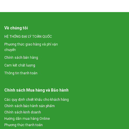
1 Cửa xả ra Ngô mảnh
75
(%)
Cửa xả ra sản phẩm
(cái)
1 Cửa xả ra Ngô bột (%)
25
Về chúng tôi
Kích thước ngô mảnh vụn (mm)
2
HỆ THỐNG ĐẠI LÝ TOÀN QUỐC
Phương thức giao hàng và phí vận
Trọng lượng máy chưa tính động cơ (Kg)
80
chuyển
Chính sách bán hàng
Kích thước (mm)
1300 x 800 x 
Cam kết chất lượng
Thông tin thanh toán
Ngoài sản phẩm máy nghiền hạt ngô thành mảnh, Công ty
Tuấn Tú còn chế tạo sản xuất nhiều loại
máy chế biến thức
ăn chăn nuôi đa năng
khác. Các sản phẩm của chúng tôi
Chính sách Mua hàng và Bảo hành
luôn đi đầu trong lĩnh vực chế biến phụ phẩm nông nghiệp
Các quy định chiết khấu cho khách hàng
và chế biến thức ăn chăn nuôi bởi tính năng đa dạng, chất
Chính sách bảo hành sản phẩm
lượng đảm bảo, hơn nữa Công ty luôn có chế độ chăm sóc
Chính sách kinh doanh
và bảo hành tốt nhất dành cho khách hàng.
Hướng dẫn mua hàng Online
Thông tin dịch vụ tư vấn khách hàng:
Phương thức thanh toán