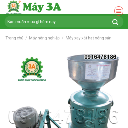
Chuyển
đến
nội
Tìm
dung
kiếm:
Trang chủ
/
Máy nông nghiệp
/
Máy xay xát hạt nông sản