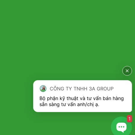
CÔNG TY TNHH 3A GROUP:
TRỤ SỞ: Số 06 Ngõ 378 Đường Bờ Tây Sông Nhuệ, Tổ Dân Phố
Số 01, Phường Đông Ngạc, Thành phố Hà Nội, Việt Nam.
XƯỞNG CHẾ TẠO & PHÒNG GIAO DỊCH MIỀN BẮC:
Số 2, ngõ 2,
đường Liên Mạc, phường Thượng Cát, TP Hà Nội
Hotline: 0834.050.505
ĐIỂM TRUNG CHUYỂN GIAO NHẬN VÀ BẢO HÀNH TẠI
THÀNH PHỐ HỒ CHÍ MINH:
Số 133 đường 6A, xã Tân Vĩnh Lộc, Thành phố Hồ Chí Minh,
CÔNG TY TNHH 3A GROUP
Việt Nam.
Bộ phận kỹ thuật và tư vấn bán hàng 
Hotline: 0984.930.099
1
Cảm ơn quý khách đã đồng hành cùng chúng tôi!
Bảng giá sản phẩm