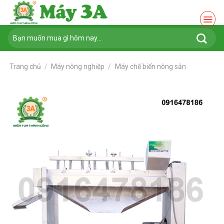
Chuyển
đến
nội
Tìm
dung
kiếm:
Trang chủ
/
Máy nông nghiệp
/
Máy chế biến nông sản