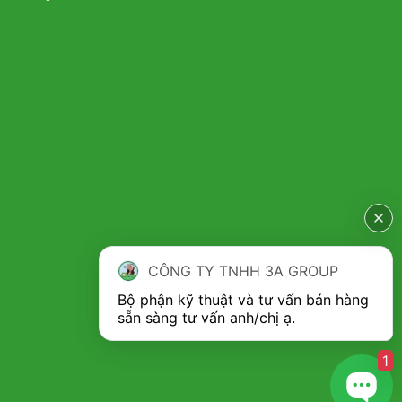
Trước đây, cây mắc ca được trồng với số lượng ít. Nhưng
dần dần, sản lượng nhiều hơn, do đó nhu cầu sử dụng máy
móc trong quá trình thu hoặc là vô cùng cần thiết. Nhằm
tăng năng suất cũng như giảm bớt những căn bệnh về
xương khớp, chiếc máy tách vỏ xanh mắc ca 3A đã được ra
đời như một giải pháp hoàn hảo dành cho bà con nông dân.
Thay vì bà con phải ngồi hàng giờ để tách bỏ vỏ xanh của
trái mắc ca thì nay với chiếc máy 3A này, bà con đã có thể
thảnh thơi tách bỏ hàng trăm, hàng nghìn kilogam nguyên
liệu chỉ trong thời gian ngắn. Vì vậy, máy tách vỏ mắc ca 3A
khá phù hợp sử dụng tại nhiều hộ gia đình, trang trại, nông
trường phát triển cây mắc ca.
CÔNG TY TNHH 3A GROUP
Bộ phận kỹ thuật và tư vấn bán hàng 
1