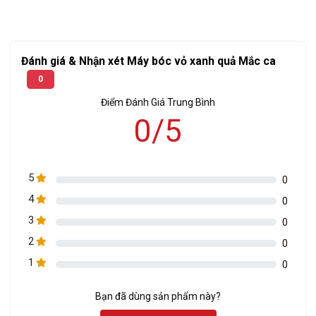
Đánh giá & Nhận xét Máy bóc vỏ xanh quả Mắc ca
0
Máy bóc vỏ xanh quả Mắc ca 3A
Điểm Đánh Giá Trung Bình
Máy bóc vỏ xanh quả Mắc ca 3A có hoạt động là khi hạt
0/5
được đưa vào phễu nạp, trục xoắn sẽ quay đồng thời di
chuyển hạt mắc ca đến hệ thống dây xích. Dưới lực nén của
lò xo, phần vỏ xanh được loại bỏ hoàn toàn và rơi ra ngoài.
5
0
4
0
3
0
2
0
1
0
Bạn đã dùng sản phẩm này?