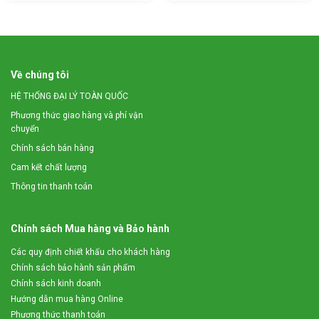
đa thời gian, công sức mà còn nâng cao năng suất lao động,
giúp bà con thu lợi nhuận từ loại quả được mệnh danh là “nữ
hoàng triệu đô”
Về chúng tôi
HỆ THỐNG ĐẠI LÝ TOÀN QUỐC
Phương thức giao hàng và phí vận
chuyển
Chính sách bán hàng
Cam kết chất lượng
Thông tin thanh toán
Chính sách Mua hàng và Bảo hành
Các quy định chiết khấu cho khách hàng
Chính sách bảo hành sản phẩm
Năng suất bóc tác vỏ đạt 200 – 300 (Kg/h)
Chính sách kinh doanh
Phù hợp với nhiều mô hình trồng mắc ca
Hướng dẫn mua hàng Online
Phương thức thanh toán